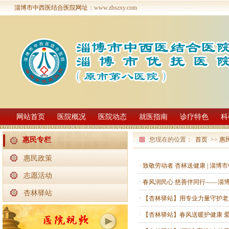
淄博市中西医结合医院网址
：www.zbszxy.com
网站首页
医院概况
医院动态
就医指南
诊疗特色
科
您现在的位置：
首页
>>
惠
惠民专栏
惠民政策
·
致敬劳动者 杏林送健康 | 淄
志愿活动
·
春风润民心 慈善伴同行——淄
杏林驿站
·
【杏林驿站】用专业力量守护老
·
【杏林驿站】春风送暖护健康 