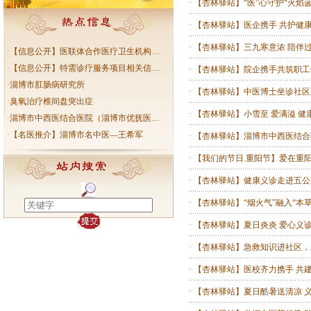
·
【杏林驿站】“医”心守护“火焰蓝
·
【杏林驿站】医企携手 共护健康
·
【杏林驿站】三九寒意浓 陪伴过
·
【信息公开】医联体合作医疗卫生机构…
·
【信息公开】特需诊疗服务项目相关信…
·
【杏林驿站】院企携手共筑职工
·
淄博市肛肠病研究所
·
【杏林驿站】中医博士坐诊社区
·
臭氧治疗椎间盘突出症
·
【杏林驿站】小雪至 爱满溢 健
·
淄博市中西医结合医院（淄博市优抚医…
·
【名医推介】淄博市名中医—王希军
·
【杏林驿站】淄博市中西医结合
·
【我们的节日.重阳节】爱在重
·
【杏林驿站】健康义诊走进五公
·
【杏林驿站】“烟火气”融入“本
·
【杏林驿站】夏日炎炎 爱心义
·
【杏林驿站】急救知识进社区，
·
【杏林驿站】医校齐力携手 共
·
【杏林驿站】夏日酷暑送清凉 