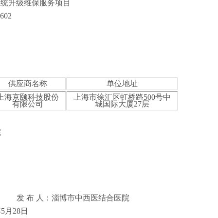
系统升级维保服务项目
6
0
2
供应商名称
单位地址
上海京颐科技股份
上海市徐汇区虹桥路500号中
有限公司
城国际大厦27层
院
发 布 人：淄博市中西医结合医院
年
5月2
8
日