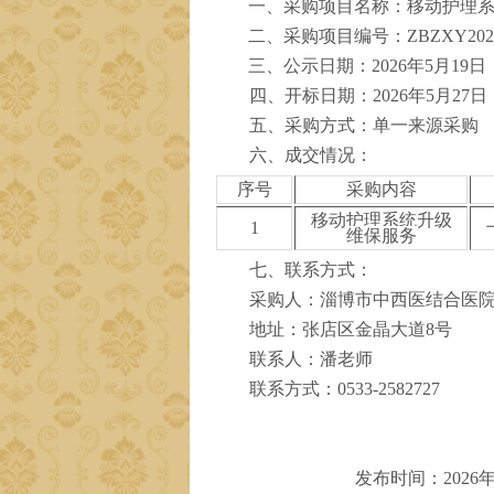
一、采购
项目名称：
移动护理
二
、采购项目编号：
ZBZXY202
三、公示日期：
202
6
年
5月
19
日
四、开标日期：
202
6
年
5月
27
日
五、采购方式：单一来源采购
六、成交情况：
序号
采购内容
移动护理系统升级
1
维保服务
七、联系方式：
采购人：淄博市中西医结合医
地址：张店区金晶大道
8号
联系人：
潘
老师
联系方式：
0533-258
2727
发布时间：202
6