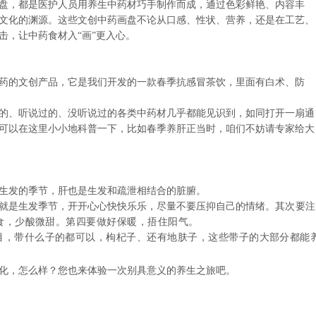
盘，都是医护人员用养生中药材巧手制作而成，通过色彩鲜艳、内容丰
文化的渊源。这些文创中药画盘不论从口感、性状、营养，还是在工艺、
击，让中药食材入“画”更入心。
的文创产品，它是我们开发的一款春季抗感冒茶饮，里面有白术、防
。
、听说过的、没听说过的各类中药材几乎都能见识到，如同打开一扇通
可以在这里小小地科普一下，比如春季养肝正当时，咱们不妨请专家给大
发的季节，肝也是生发和疏泄相结合的脏腑。
是生发季节，开开心心快快乐乐，尽量不要压抑自己的情绪。
其次要注
食，少酸微甜。
第四要做好保暖，捂住阳气。
目，带什么子的都可以，枸杞子、还有地肤子，这些带子的大部分都能
，怎么样？您也来体验一次别具意义的养生之旅吧。