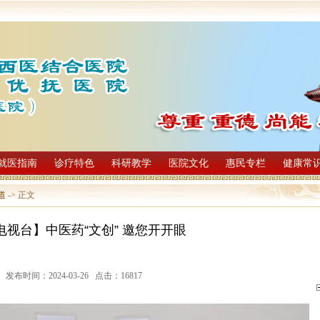
就医指南
诊疗特色
科研教学
医院文化
惠民专栏
健康常
道
-> 正文
电视台】中医药“文创” 邀您开开眼
发布时间：2024-03-26 点击：16817