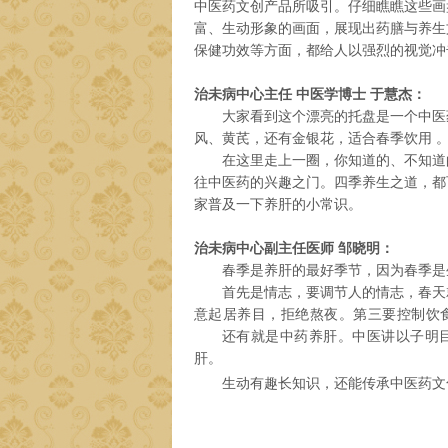
中医药文创产品所吸引。仔细瞧瞧这些画
富、生动形象的画面，展现出药膳与养生
保健功效等方面，都给人以强烈的视觉冲
治未病中心主任
中医学博士 于慧杰：
大家看到这个漂亮的托盘是一个中医药
风、黄芪，还有金银花，适合春季饮用 
在这里走上一圈，你知道的、不知道的
往中医药的兴趣之门。四季养生之道，都
家普及一下养肝的小常识。
治未病中心副主任医师 邹晓明：
春季是养肝的最好季节，因为春季是生
首先是情志，要调节人的情志，春天就
意起居养目，拒绝熬夜。
第三要控制饮
还有就是中药养肝。
中医讲以子明
肝。
生动有趣长知识，还能传承中医药文化